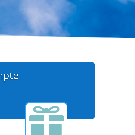
mpte
