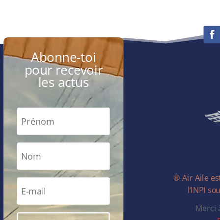
Abonne-toi
pour recevoir
les actus
® Air Aile e
l’INPI s
Merci 