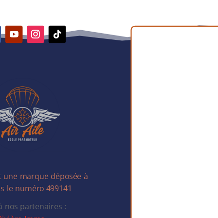
st une marque déposée à
ous le numéro 499141
à nos partenaires :