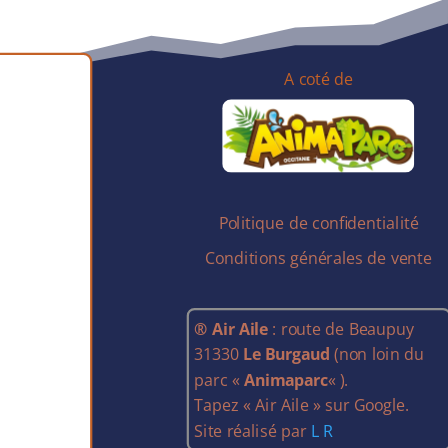
A coté de
Politique de confidentialité
Conditions générales de vente
® Air Aile
: route de Beaupuy
31330
Le Burgaud
(non loin du
parc «
Animaparc
« ).
Tapez « Air Aile » sur Google.
Site réalisé par
L R