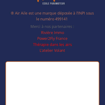
® Air Aile est une marque déposée à l’INPI sous
le numéro 499141
Merci à nos partenaires :
Rivière Immo
Power2Fly France
Thérapie dans les airs
L’atelier Volant