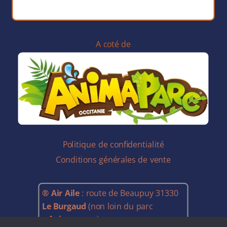
A coté de
Politique de confidentialité
Conditions générales de vente
® Air Aile
: route de Beaupuy 31330
Le Burgaud
(non loin du parc
«
Animaparc
« ).