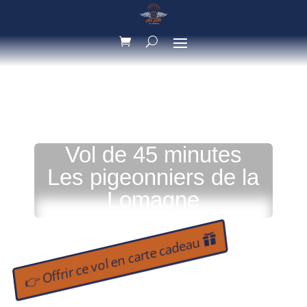
Vol de 45 minutes
Les pigeonniers de la
Lomagne
👉 Offrir ce vol en carte cadeau