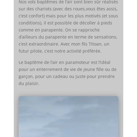
Nos vols baptêmes de l’air sont bien sûr réalisés
sur des chariots (avec des roues,vous êtes assis,
c’est confort) mais pour les plus motivés (et sous
conditions), il est possible de décoller à pieds
comme en parapente. On se rapproche
d’ailleurs du parapente en terme de sensations,
c’est extraordinaire. Avec mon fils Titoan, un
futur pilote, c’est notre activité préférée.
Le baptême de l’air en paramoteur est l’idéal
pour un enterrement de vie de jeune fille ou de
garçon, pour un cadeau ou juste pour prendre
du plaisir.