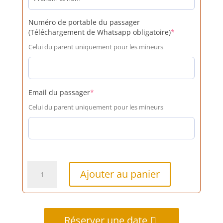
Numéro de portable du passager
(required)
(Téléchargement de Whatsapp obligatoire)
*
Celui du parent uniquement pour les mineurs
(required)
Email du passager
*
Celui du parent uniquement pour les mineurs
quantité
Ajouter au panier
de
45mn
Les
pigeonniers
Réserver une date