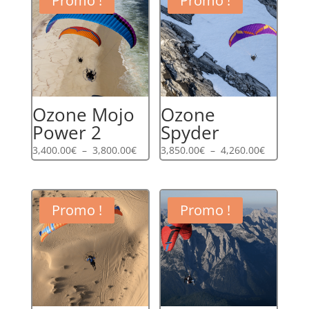
Promo !
Promo !
Ozone Mojo
Ozone
Power 2
Spyder
Plage
Plage
3,400.00
€
–
3,800.00
€
3,850.00
€
–
4,260.00
€
de
de
prix :
prix :
3,400.00€
3,850.00€
Promo !
Promo !
à
à
3,800.00€
4,260.00€