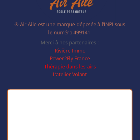
® Air Aile est une marque déposée à l’INPI sous
le numéro 499141
Merci à nos partenaires :
Rivière Immo
Power2Fly France
Thérapie dans les airs
L’atelier Volant