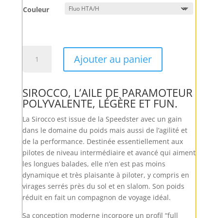
Couleur
quantité
Ajouter au panier
de
Ozone
Sirocco
SIROCCO, L’AILE DE PARAMOTEUR
3
POLYVALENTE, LÉGÈRE ET FUN.
La Sirocco est issue de la Speedster avec un gain
dans le domaine du poids mais aussi de l’agilité et
de la performance. Destinée essentiellement aux
pilotes de niveau intermédiaire et avancé qui aiment
les longues balades, elle n’en est pas moins
dynamique et très plaisante à piloter, y compris en
virages serrés près du sol et en slalom. Son poids
réduit en fait un compagnon de voyage idéal.
Sa conception moderne incorpore un profil “full