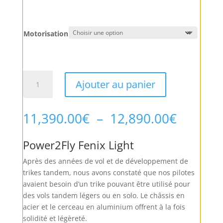
Motorisation
quantité
Ajouter au panier
de
Power2Fly
Fenix
Plage
11,390.00
€
–
12,890.00
€
Light
de
prix :
Power2Fly Fenix Light
11,390.
à
Après des années de vol et de développement de
12,890.
trikes tandem, nous avons constaté que nos pilotes
avaient besoin d’un trike pouvant être utilisé pour
des vols tandem légers ou en solo. Le châssis en
acier et le cerceau en aluminium offrent à la fois
solidité et légèreté.