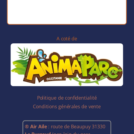
A coté de
Politique de confidentialité
Conditions générales de vente
® Air Aile
: route de Beaupuy 31330