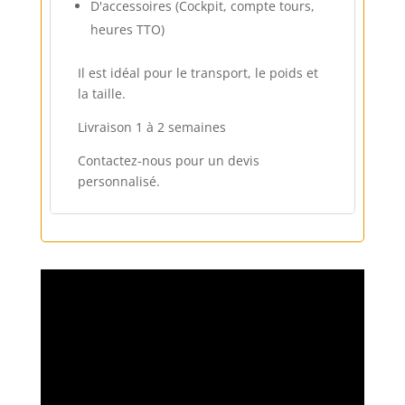
D'accessoires (Cockpit, compte tours,
heures TTO)
Il est idéal pour le transport, le poids et
la taille.
Livraison 1 à 2 semaines
Contactez-nous pour un devis
personnalisé.