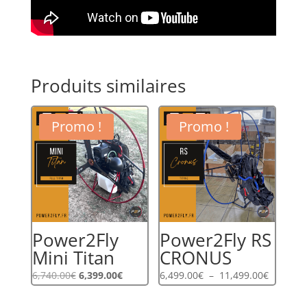
Produits similaires
Promo !
Promo !
Power2Fly
Power2Fly RS
Mini Titan
CRONUS
Le
Le
Plage
6,740.00
€
6,399.00
€
6,499.00
€
–
11,499.00
€
prix
prix
de