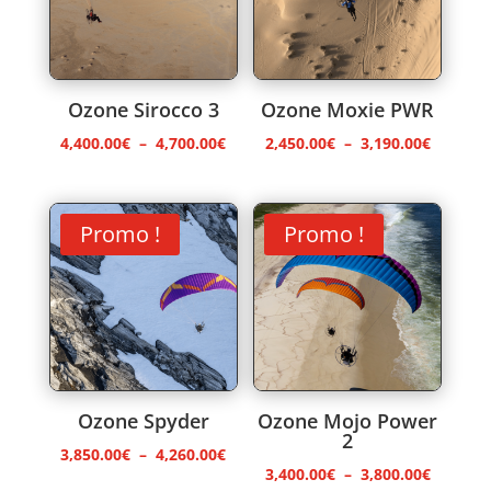
Ozone Sirocco 3
Ozone Moxie PWR
Plage
Plage
4,400.00
€
–
4,700.00
€
2,450.00
€
–
3,190.00
€
de
de
prix :
prix :
4,400.00€
2,450.0
Promo !
Promo !
à
à
4,700.00€
3,190.0
Ozone Spyder
Ozone Mojo Power
2
Plage
3,850.00
€
–
4,260.00
€
Plage
3,400.00
€
–
3,800.00
€
de