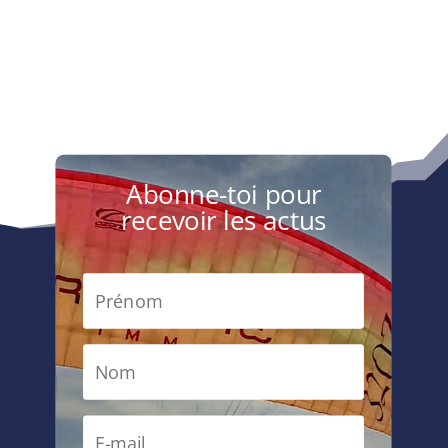
de
prix :
prix :
3,850.00€
3,400.0
à
à
4,260.00€
3,800.0
Abonne-toi pour
recevoir les actus